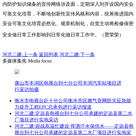
内防护知识储备的宜传网络涉及面，定期深入到开设国内安会
可靠文化培育，不断地创新性宜传风格和內容，统筹推进国内
安会可靠文化培育必然化、规章机制化，自觉主动将检修保密
安全做日常工作影响到日常化做日常工作中。（贾荣荣）
河北二建:
上一条
返回列表
河北二建:下一条
多媒体集焦 Media focus
唐山市丰润区电视台到七分公司丰润汽车站项目进
行采访拍摄
衡水市电视台赴十分公司衡水市区燃气管网防灾应急能
力提升工程EPC总承包进行采访报道
河北二建:定远县电视台到七分公司承建的定远县第二水
厂项目进行实地采访
河北二建:迎战高温忙建设 挥洒汗水保供水——定远县电
视台到七分公司承建的定远县第二水厂项目进行实地采