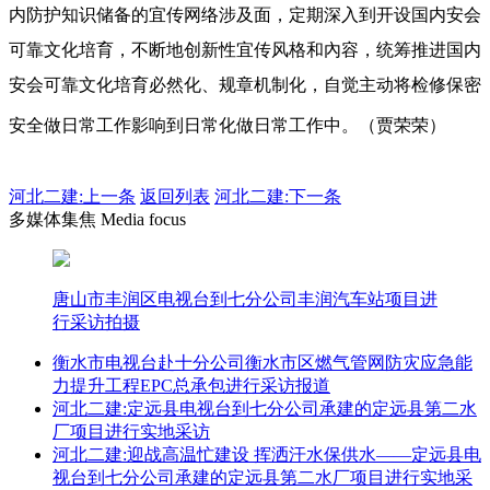
内防护知识储备的宜传网络涉及面，定期深入到开设国内安会
可靠文化培育，不断地创新性宜传风格和內容，统筹推进国内
安会可靠文化培育必然化、规章机制化，自觉主动将检修保密
安全做日常工作影响到日常化做日常工作中。（贾荣荣）
河北二建:
上一条
返回列表
河北二建:下一条
多媒体集焦 Media focus
唐山市丰润区电视台到七分公司丰润汽车站项目进
行采访拍摄
衡水市电视台赴十分公司衡水市区燃气管网防灾应急能
力提升工程EPC总承包进行采访报道
河北二建:定远县电视台到七分公司承建的定远县第二水
厂项目进行实地采访
河北二建:迎战高温忙建设 挥洒汗水保供水——定远县电
视台到七分公司承建的定远县第二水厂项目进行实地采