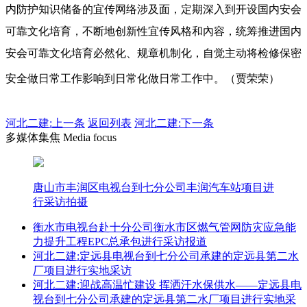
内防护知识储备的宜传网络涉及面，定期深入到开设国内安会
可靠文化培育，不断地创新性宜传风格和內容，统筹推进国内
安会可靠文化培育必然化、规章机制化，自觉主动将检修保密
安全做日常工作影响到日常化做日常工作中。（贾荣荣）
河北二建:
上一条
返回列表
河北二建:下一条
多媒体集焦 Media focus
唐山市丰润区电视台到七分公司丰润汽车站项目进
行采访拍摄
衡水市电视台赴十分公司衡水市区燃气管网防灾应急能
力提升工程EPC总承包进行采访报道
河北二建:定远县电视台到七分公司承建的定远县第二水
厂项目进行实地采访
河北二建:迎战高温忙建设 挥洒汗水保供水——定远县电
视台到七分公司承建的定远县第二水厂项目进行实地采