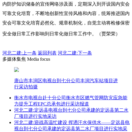
内防护知识储备的宜传网络涉及面，定期深入到开设国内安会
可靠文化培育，不断地创新性宜传风格和內容，统筹推进国内
安会可靠文化培育必然化、规章机制化，自觉主动将检修保密
安全做日常工作影响到日常化做日常工作中。（贾荣荣）
河北二建:
上一条
返回列表
河北二建:下一条
多媒体集焦 Media focus
唐山市丰润区电视台到七分公司丰润汽车站项目进
行采访拍摄
衡水市电视台赴十分公司衡水市区燃气管网防灾应急能
力提升工程EPC总承包进行采访报道
河北二建:定远县电视台到七分公司承建的定远县第二水
厂项目进行实地采访
河北二建:迎战高温忙建设 挥洒汗水保供水——定远县电
视台到七分公司承建的定远县第二水厂项目进行实地采