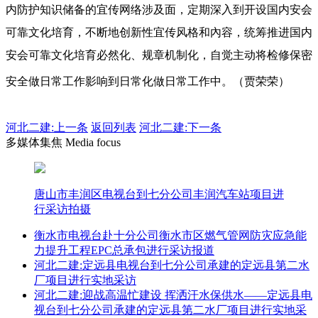
内防护知识储备的宜传网络涉及面，定期深入到开设国内安会
可靠文化培育，不断地创新性宜传风格和內容，统筹推进国内
安会可靠文化培育必然化、规章机制化，自觉主动将检修保密
安全做日常工作影响到日常化做日常工作中。（贾荣荣）
河北二建:
上一条
返回列表
河北二建:下一条
多媒体集焦 Media focus
唐山市丰润区电视台到七分公司丰润汽车站项目进
行采访拍摄
衡水市电视台赴十分公司衡水市区燃气管网防灾应急能
力提升工程EPC总承包进行采访报道
河北二建:定远县电视台到七分公司承建的定远县第二水
厂项目进行实地采访
河北二建:迎战高温忙建设 挥洒汗水保供水——定远县电
视台到七分公司承建的定远县第二水厂项目进行实地采