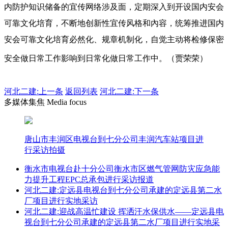
内防护知识储备的宜传网络涉及面，定期深入到开设国内安会
可靠文化培育，不断地创新性宜传风格和內容，统筹推进国内
安会可靠文化培育必然化、规章机制化，自觉主动将检修保密
安全做日常工作影响到日常化做日常工作中。（贾荣荣）
河北二建:
上一条
返回列表
河北二建:下一条
多媒体集焦 Media focus
唐山市丰润区电视台到七分公司丰润汽车站项目进
行采访拍摄
衡水市电视台赴十分公司衡水市区燃气管网防灾应急能
力提升工程EPC总承包进行采访报道
河北二建:定远县电视台到七分公司承建的定远县第二水
厂项目进行实地采访
河北二建:迎战高温忙建设 挥洒汗水保供水——定远县电
视台到七分公司承建的定远县第二水厂项目进行实地采